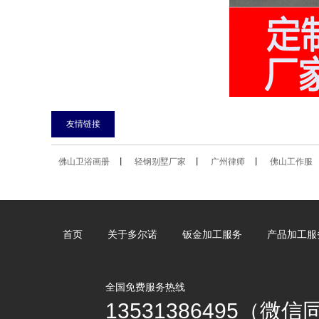
友情链接
佛山卫浴画册
丨
轻钢别墅厂家
丨
广州律师
丨
佛山工作服
首页
关于多尔诺
钣金加工服务
产品加工服
全国免费服务热线
13531386495（微