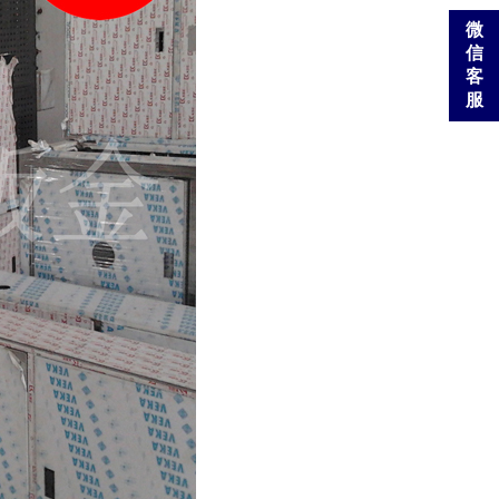
微
信
客
服